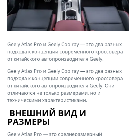
Аксессуары
Советы по эксплуатации
Зарядные устройства
Спецпредложения
OKAVANGO
MONJARO
ФИНАНСЫ И УСЛУГИ
ПОДДЕРЖКА
от 3 429 990 ₽*
от 4 349 990 ₽*
Geely Atlas Pro и Geely Coolray — это два разных
Автокредит
Помощь на дорогах
подхода к концепции современного кроссовера
Расчет КАСКО
Гарантия Geely
от китайского автопроизводителя Geely.
PREFACE
GEELY EX5
Страхование
Сервисная книжка
Geely Atlas Pro и Geely Coolray — это два разных
от 3 079 990 ₽*
от 3 769 990 ₽*
подхода к концепции современного кроссовера
GEELY Лизинг
Вопросы и ответы
от китайского автопроизводителя Geely. Они
отличаются не только размерами, но и
техническими характеристиками.
ВНЕШНИЙ ВИД И
РАЗМЕРЫ
Geely Atlas Pro — это среднеразмерный