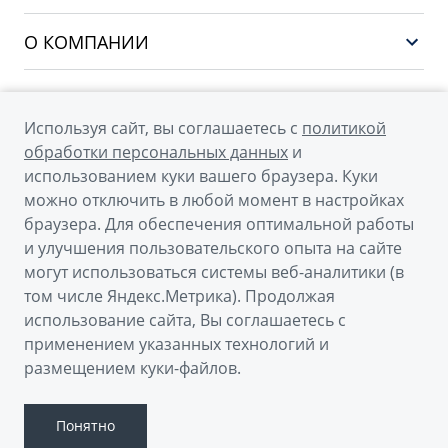
Финансы и услуги
PREFACE
Сервис
О КОМПАНИИ
CITYRAY
Поддержка
О бренде GEELY
ATLAS
О дилерском центре
OKAVANGO
Используя сайт, вы соглашаетесь с
политикой
Мы в соцсетях
Новости
обработки персональных данных
и
MONJARO
использованием куки вашего браузера. Куки
Наша команда
Архивные модели
можно отключить в любой момент в настройках
Правовая информация
браузера. Для обеспечения оптимальной работы
и улучшения пользовательского опыта на сайте
Контакты
© 2026
могут использоваться системы веб-аналитики (в
том числе Яндекс.Метрика). Продолжая
Официальный сайт Geely в России
использование сайта, Вы соглашаетесь с
Политика обработки персональных данных
применением указанных технологий и
размещением куки-файлов.
Правовая информация
Сделано в ПЕРКС
Понятно