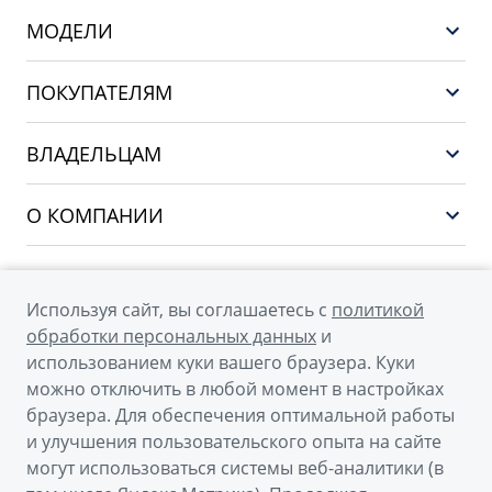
МОДЕЛИ
GEELY EX5 ГИБРИД
ПОКУПАТЕЛЯМ
НОВЫЙ COOLRAY
Выбор и покупка
EX5
ВЛАДЕЛЬЦАМ
Финансы и услуги
PREFACE
Сервис
О КОМПАНИИ
CITYRAY
Поддержка
О бренде GEELY
ATLAS
О дилерском центре
OKAVANGO
Используя сайт, вы соглашаетесь с
политикой
Мы в соцсетях
Новости
обработки персональных данных
и
MONJARO
использованием куки вашего браузера. Куки
Наша команда
Архивные модели
можно отключить в любой момент в настройках
Правовая информация
браузера. Для обеспечения оптимальной работы
и улучшения пользовательского опыта на сайте
Контакты
© 2026
могут использоваться системы веб-аналитики (в