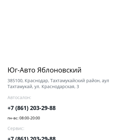
Аксессуары
Советы по эксплуатации
Зарядные устройства
Спецпредложения
OKAVANGO
MONJARO
ФИНАНСЫ И УСЛУГИ
ПОДДЕРЖКА
от 3 429 990 ₽*
от 4 349 990 ₽*
Автокредит
Помощь на дорогах
Расчет КАСКО
Гарантия Geely
Юг-Авто Яблоновский
PREFACE
GEELY EX5
Страхование
Сервисная книжка
от 3 079 990 ₽*
от 3 769 990 ₽*
385100, Краснодар, Тахтамукайский район, аул
GEELY Лизинг
Вопросы и ответы
Тахтамукай, ул. Краснодарская, 3
Автосалон:
+7 (861) 203-29-88
пн-вс: 08:00-20:00
Сервис:
+7 (861) 203-29-88