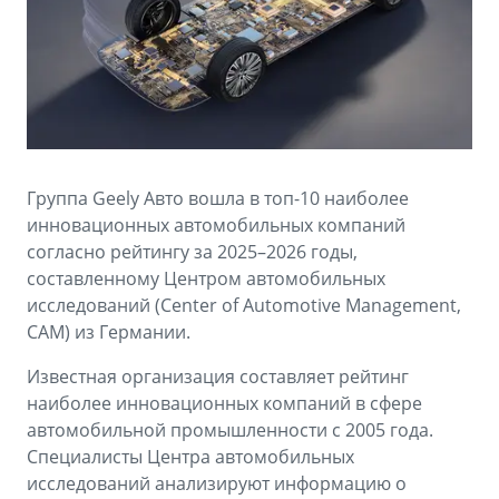
Аксессуары
Советы по эксплуатации
Зарядные устройства
Спецпредложения
OKAVANGO
MONJARO
ФИНАНСЫ И УСЛУГИ
ПОДДЕРЖКА
от 3 429 990 ₽*
от 4 349 990 ₽*
Автокредит
Помощь на дорогах
Группа Geely Авто вошла в топ-10 наиболее
Расчет КАСКО
Гарантия Geely
инновационных автомобильных компаний
PREFACE
GEELY EX5
согласно рейтингу за 2025–2026 годы,
Страхование
Сервисная книжка
составленному Центром автомобильных
от 3 079 990 ₽*
от 3 769 990 ₽*
исследований (Center of Automotive Management,
GEELY Лизинг
Вопросы и ответы
CAM) из Германии.
Известная организация составляет рейтинг
наиболее инновационных компаний в сфере
автомобильной промышленности с 2005 года.
Специалисты Центра автомобильных
исследований анализируют информацию о