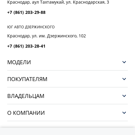
Краснодар, аул Тахтамукай, ул. Краснодарская, 3
+7 (861) 203-29-88
ЮГ АВТО ДЗЕРЖИНСКОГО
Краснодар, ул. им. Дзержинского, 102
+7 (861) 203-28-41
МОДЕЛИ
GEELY EX5 ГИБРИД
ПОКУПАТЕЛЯМ
НОВЫЙ COOLRAY
Выбор и покупка
EX5
ВЛАДЕЛЬЦАМ
Финансы и услуги
PREFACE
Сервис
О КОМПАНИИ
CITYRAY
Поддержка
О бренде GEELY
ATLAS
О дилерском центре