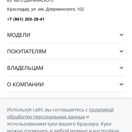
ЮГ АВТО ДЗЕРЖИНСКОГО
Краснодар, ул. им. Дзержинского, 102
+7 (861) 203-28-41
МОДЕЛИ
GEELY EX5 ГИБРИД
ПОКУПАТЕЛЯМ
НОВЫЙ COOLRAY
Выбор и покупка
EX5
ВЛАДЕЛЬЦАМ
Финансы и услуги
PREFACE
Сервис
О КОМПАНИИ
CITYRAY
Поддержка
О бренде GEELY
ATLAS
О дилерском центре
OKAVANGO
Используя сайт, вы соглашаетесь с
политикой
Мы в соцсетях
Новости
обработки персональных данных
и
MONJARO
использованием куки вашего браузера. Куки
Наша команда
Архивные модели
можно отключить в любой момент в настройках