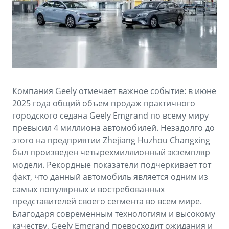
Аксессуары
Советы по эксплуатации
Зарядные устройства
Спецпредложения
OKAVANGO
MONJARO
ФИНАНСЫ И УСЛУГИ
ПОДДЕРЖКА
от 3 429 990 ₽*
от 4 349 990 ₽*
Автокредит
Помощь на дорогах
Компания Geely отмечает важное событие: в июне
Расчет КАСКО
Гарантия Geely
2025 года общий объем продаж практичного
PREFACE
GEELY EX5
городского седана Geely Emgrand по всему миру
Страхование
Сервисная книжка
превысил 4 миллиона автомобилей. Незадолго до
от 3 079 990 ₽*
от 3 769 990 ₽*
этого на предприятии Zhejiang Huzhou Changxing
GEELY Лизинг
Вопросы и ответы
был произведен четырехмиллионный экземпляр
модели. Рекордные показатели подчеркивает тот
факт, что данный автомобиль является одним из
самых популярных и востребованных
представителей своего сегмента во всем мире.
Благодаря современным технологиям и высокому
качеству, Geely Emgrand превосходит ожидания и