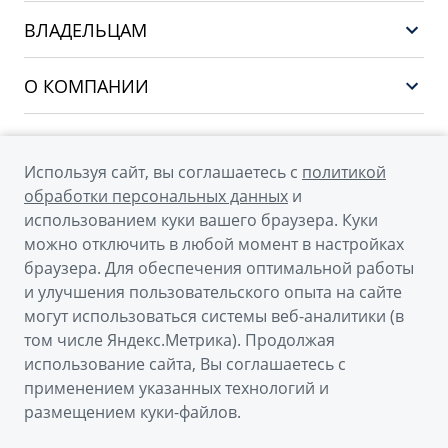
Выбор и покупка
EX5
ВЛАДЕЛЬЦАМ
Финансы и услуги
PREFACE
Сервис
О КОМПАНИИ
CITYRAY
Поддержка
О бренде GEELY
ATLAS
О дилерском центре
OKAVANGO
Используя сайт, вы соглашаетесь с
политикой
Мы в соцсетях
Новости
обработки персональных данных
и
MONJARO
использованием куки вашего браузера. Куки
Наша команда
Архивные модели
можно отключить в любой момент в настройках
Правовая информация
браузера. Для обеспечения оптимальной работы
и улучшения пользовательского опыта на сайте
Контакты
© 2026
могут использоваться системы веб-аналитики (в
том числе Яндекс.Метрика). Продолжая
Официальный сайт Geely в России
использование сайта, Вы соглашаетесь с
Политика обработки персональных данных
применением указанных технологий и
размещением куки-файлов.
Правовая информация