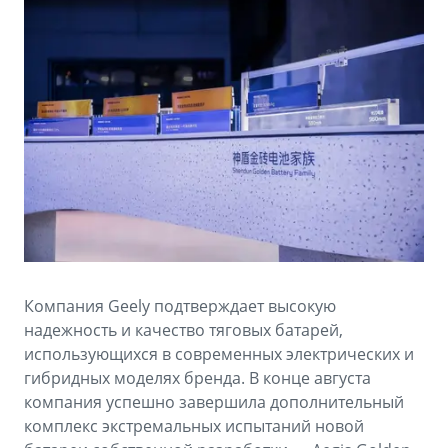
Аксессуары
Советы по эксплуатации
Зарядные устройства
Спецпредложения
OKAVANGO
MONJARO
ФИНАНСЫ И УСЛУГИ
ПОДДЕРЖКА
от 3 429 990 ₽*
от 4 349 990 ₽*
Автокредит
Помощь на дорогах
Расчет КАСКО
Гарантия Geely
PREFACE
GEELY EX5
Страхование
Сервисная книжка
от 3 079 990 ₽*
от 3 769 990 ₽*
GEELY Лизинг
Вопросы и ответы
Компания Geely подтверждает высокую
надежность и качество тяговых батарей,
использующихся в современных электрических и
гибридных моделях бренда. В конце августа
компания успешно завершила дополнительный
комплекс экстремальных испытаний новой