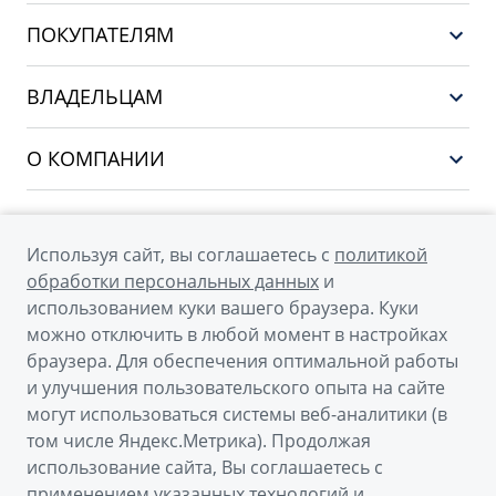
GEELY EX5 EM-i
ПОКУПАТЕЛЯМ
НОВЫЙ COOLRAY
Выбор и покупка
EX5
ВЛАДЕЛЬЦАМ
Финансы и услуги
PREFACE
Сервис
О КОМПАНИИ
CITYRAY
Поддержка
О бренде GEELY
ATLAS
О дилерском центре
OKAVANGO
Используя сайт, вы соглашаетесь с
политикой
Мы в соцсетях
Новости
обработки персональных данных
и
MONJARO
использованием куки вашего браузера. Куки
Наша команда
Архивные модели
можно отключить в любой момент в настройках
Правовая информация
браузера. Для обеспечения оптимальной работы
и улучшения пользовательского опыта на сайте
Контакты
© 2026
могут использоваться системы веб-аналитики (в
том числе Яндекс.Метрика). Продолжая
Официальный сайт Geely в России
использование сайта, Вы соглашаетесь с
Политика обработки персональных данных
применением указанных технологий и