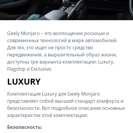
Аксессуары
Советы по эксплуатации
Зарядные устройства
Спецпредложения
OKAVANGO
MONJARO
ФИНАНСЫ И УСЛУГИ
ПОДДЕРЖКА
Geely Monjaro – это воплощение роскоши и
от 3 429 990 ₽*
от 4 349 990 ₽*
современных технологий в мире автомобилей.
Автокредит
Помощь на дорогах
Для тех, кто ищет не просто средство
передвижения, а выразительный образ жизни,
Расчет КАСКО
Гарантия Geely
доступны три варианта комплектации: Luxury,
PREFACE
GEELY EX5
Flagship и Exclusive.
Страхование
Сервисная книжка
от 3 079 990 ₽*
от 3 769 990 ₽*
LUXURY
GEELY Лизинг
Вопросы и ответы
Комплектация Luxury для Geely Monjaro
представляет собой высший стандарт комфорта и
безопасности. Вот подробное описание основных
характеристик этой комплектации:
Безопасность: