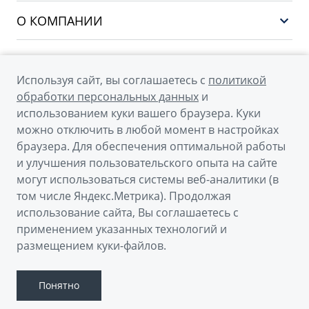
PREFACE
Сервис
О КОМПАНИИ
CITYRAY
Поддержка
О бренде GEELY
ATLAS
О дилерском центре
OKAVANGO
Используя сайт, вы соглашаетесь с
политикой
Мы в соцсетях
Новости
обработки персональных данных
и
MONJARO
использованием куки вашего браузера. Куки
Наша команда
Архивные модели
можно отключить в любой момент в настройках
Правовая информация
браузера. Для обеспечения оптимальной работы
и улучшения пользовательского опыта на сайте
Контакты
© 2026
могут использоваться системы веб-аналитики (в
том числе Яндекс.Метрика). Продолжая
Официальный сайт Geely в России
использование сайта, Вы соглашаетесь с
Политика обработки персональных данных
применением указанных технологий и
размещением куки-файлов.
Правовая информация
Сделано в ПЕРКС
Понятно