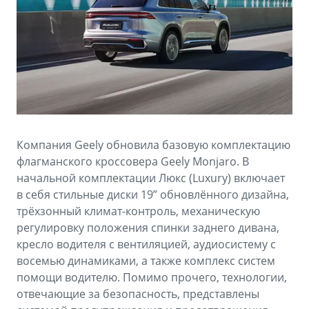
Аксессуары
Советы по эксплуатации
Зарядные устройства
Спецпредложения
OKAVANGO
MONJARO
ФИНАНСЫ И УСЛУГИ
ПОДДЕРЖКА
от 3 429 990 ₽*
от 4 349 990 ₽*
Автокредит
Помощь на дорогах
Расчет КАСКО
Гарантия Geely
Компания Geely обновила базовую комплектацию
PREFACE
GEELY EX5
Страхование
Сервисная книжка
флагманского кроссовера Geely Monjaro. В
от 3 079 990 ₽*
от 3 769 990 ₽*
начальной комплектации Люкс (Luxury) включает
GEELY Лизинг
Вопросы и ответы
в себя стильные диски 19” обновлённого дизайна,
трёхзонный климат-контроль, механическую
регулировку положения спинки заднего дивана,
кресло водителя с вентиляцией, аудиосистему с
восемью динамиками, а также комплекс систем
помощи водителю. Помимо прочего, технологии,
отвечающие за безопасность, представлены