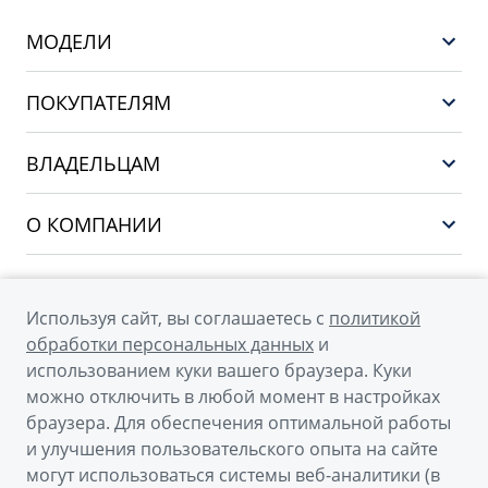
МОДЕЛИ
GEELY EX5 ГИБРИД
ПОКУПАТЕЛЯМ
НОВЫЙ COOLRAY
Выбор и покупка
EX5
ВЛАДЕЛЬЦАМ
Финансы и услуги
PREFACE
Сервис
О КОМПАНИИ
CITYRAY
Поддержка
О бренде GEELY
ATLAS
О дилерском центре
OKAVANGO
Используя сайт, вы соглашаетесь с
политикой
Мы в соцсетях
Новости
обработки персональных данных
и
MONJARO
использованием куки вашего браузера. Куки
Наша команда
Архивные модели
можно отключить в любой момент в настройках
Правовая информация
браузера. Для обеспечения оптимальной работы
и улучшения пользовательского опыта на сайте
Контакты
© 2026
могут использоваться системы веб-аналитики (в