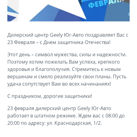
Аксессуары
Советы по эксплуатации
Зарядные устройства
Спецпредложения
OKAVANGO
MONJARO
ФИНАНСЫ И УСЛУГИ
ПОДДЕРЖКА
Дилерский центр Geely Юг-Авто поздравляет Вас с
от 3 429 990 ₽*
от 4 349 990 ₽*
23 Февраля – с Днем защитника Отечества!
Автокредит
Помощь на дорогах
Этот день – символ мужества, силы и надежности.
Расчет КАСКО
Гарантия Geely
Поэтому хотим пожелать Вам успеха, крепкого
PREFACE
GEELY EX5
здоровья и благополучия. Стремитесь к новым
Страхование
Сервисная книжка
вершинам и смело реализуйте свои планы. Пусть
от 3 079 990 ₽*
от 3 769 990 ₽*
удача сопутствует Вам во всех начинаниях!
GEELY Лизинг
Вопросы и ответы
С праздником, дорогие защитники!
23 февраля дилерский центр Geely Юг-Авто
работает в штатном режиме. Ждем вас с 08:00 до
20:00 по адресу: ул. Краснодарская, 1/2.