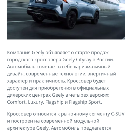
Аксессуары
Советы по эксплуатации
Зарядные устройства
Спецпредложения
OKAVANGO
MONJARO
ФИНАНСЫ И УСЛУГИ
ПОДДЕРЖКА
от 3 429 990 ₽*
от 4 349 990 ₽*
Автокредит
Помощь на дорогах
Компания Geely объявляет о старте продаж
Расчет КАСКО
Гарантия Geely
городского кроссовера Geely Cityray в России.
PREFACE
GEELY EX5
Автомобиль сочетает в себе харизматичный
Страхование
Сервисная книжка
дизайн, современные технологии, энергичный
от 3 079 990 ₽*
от 3 769 990 ₽*
характер и практичность. Кроссовер будет
GEELY Лизинг
Вопросы и ответы
доступен для приобретения в официальных
дилерских центрах Geely в четырех версиях:
Comfort, Luxury, Flagship и Flagship Sport.
Кроссовер относится к рыночному сегменту C-SUV
и построен на современной модульной
архитектуре Geely. Автомобиль предлагается