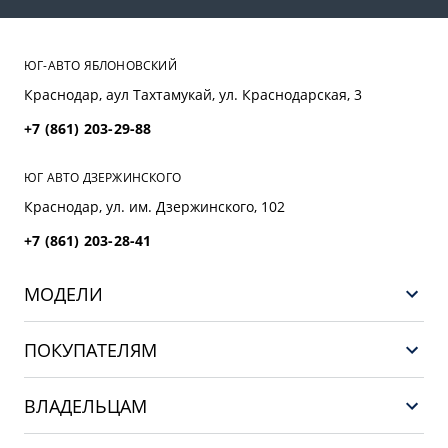
ЮГ-АВТО ЯБЛОНОВСКИЙ
Краснодар, аул Тахтамукай, ул. Краснодарская, 3
+7 (861) 203-29-88
ЮГ АВТО ДЗЕРЖИНСКОГО
Краснодар, ул. им. Дзержинского, 102
+7 (861) 203-28-41
МОДЕЛИ
GEELY EX5 ГИБРИД
ПОКУПАТЕЛЯМ
НОВЫЙ COOLRAY
Выбор и покупка
EX5
ВЛАДЕЛЬЦАМ
Финансы и услуги
PREFACE
Сервис