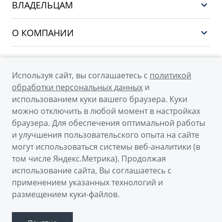
EX5
ВЛАДЕЛЬЦАМ
Финансы и услуги
PREFACE
Сервис
О КОМПАНИИ
CITYRAY
Поддержка
О бренде GEELY
ATLAS
О дилерском центре
OKAVANGO
Используя сайт, вы соглашаетесь с
политикой
Мы в соцсетях
Новости
обработки персональных данных
и
MONJARO
использованием куки вашего браузера. Куки
Наша команда
Архивные модели
можно отключить в любой момент в настройках
Правовая информация
браузера. Для обеспечения оптимальной работы
и улучшения пользовательского опыта на сайте
Контакты
© 2026
могут использоваться системы веб-аналитики (в
том числе Яндекс.Метрика). Продолжая
Официальный сайт Geely в России
использование сайта, Вы соглашаетесь с
Политика обработки персональных данных
применением указанных технологий и
размещением куки-файлов.
Правовая информация
Сделано в ПЕРКС