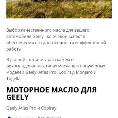
Аксессуары
Советы по эксплуатации
Зарядные устройства
Спецпредложения
OKAVANGO
MONJARO
ФИНАНСЫ И УСЛУГИ
ПОДДЕРЖКА
Выбор качественного масла для вашего
от 3 429 990 ₽*
от 4 349 990 ₽*
автомобиля Geely - ключевой аспект в
Автокредит
Помощь на дорогах
обеспечении его долговечности и эффективной
работы
Расчет КАСКО
Гарантия Geely
PREFACE
GEELY EX5
В данной статье мы расскажем о
Страхование
Сервисная книжка
рекомендованных типах масла для популярных
от 3 079 990 ₽*
от 3 769 990 ₽*
моделей Geely: Atlas Pro, Coolray, Monjaro и
GEELY Лизинг
Вопросы и ответы
Tugella.
МОТОРНОЕ МАСЛО ДЛЯ
GEELY
Geely Atlas Pro и Coolray