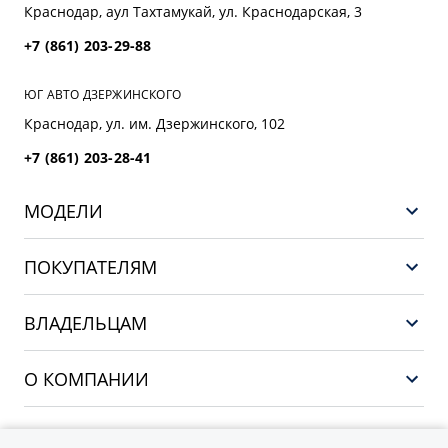
Краснодар, аул Тахтамукай, ул. Краснодарская, 3
+7 (861) 203-29-88
ЮГ АВТО ДЗЕРЖИНСКОГО
Краснодар, ул. им. Дзержинского, 102
+7 (861) 203-28-41
МОДЕЛИ
GEELY EX5 EM-i
ПОКУПАТЕЛЯМ
НОВЫЙ COOLRAY
Выбор и покупка
EX5
ВЛАДЕЛЬЦАМ
Финансы и услуги
PREFACE
Сервис
О КОМПАНИИ
CITYRAY
Поддержка
О бренде GEELY
ATLAS